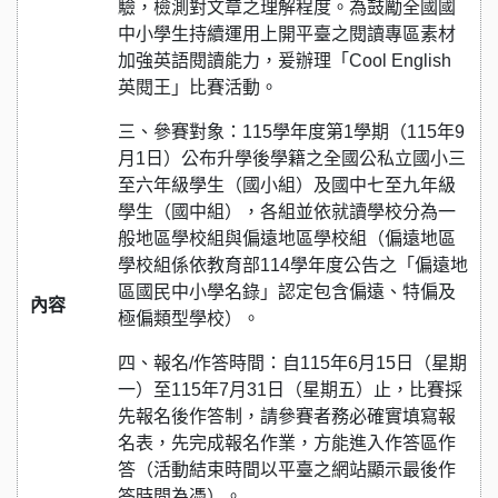
驗，檢測對文章之理解程度。為鼓勵全國國
中小學生持續運用上開平臺之閱讀專區素材
加強英語閱讀能力，爰辦理「Cool English
英閱王」比賽活動。
三、參賽對象：115學年度第1學期（115年9
月1日）公布升學後學籍之全國公私立國小三
至六年級學生（國小組）及國中七至九年級
學生（國中組），各組並依就讀學校分為一
般地區學校組與偏遠地區學校組（偏遠地區
學校組係依教育部114學年度公告之「偏遠地
區國民中小學名錄」認定包含偏遠、特偏及
內容
極偏類型學校）。
四、報名/作答時間：自115年6月15日（星期
一）至115年7月31日（星期五）止，比賽採
先報名後作答制，請參賽者務必確實填寫報
名表，先完成報名作業，方能進入作答區作
答（活動結束時間以平臺之網站顯示最後作
答時間為憑）。